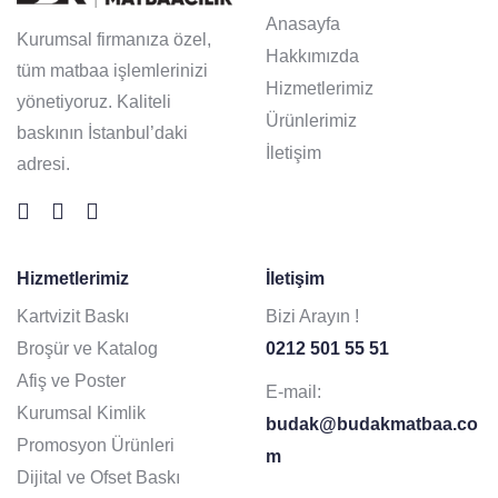
Anasayfa
Kurumsal firmanıza özel,
Hakkımızda
tüm matbaa işlemlerinizi
Hizmetlerimiz
yönetiyoruz. Kaliteli
Ürünlerimiz
baskının İstanbul’daki
İletişim
adresi.
Hizmetlerimiz
İletişim
Kartvizit Baskı
Bizi Arayın !
Broşür ve Katalog
0212 501 55 51
Afiş ve Poster
E-mail:
Kurumsal Kimlik
budak@budakmatbaa.co
Promosyon Ürünleri
m
Dijital ve Ofset Baskı