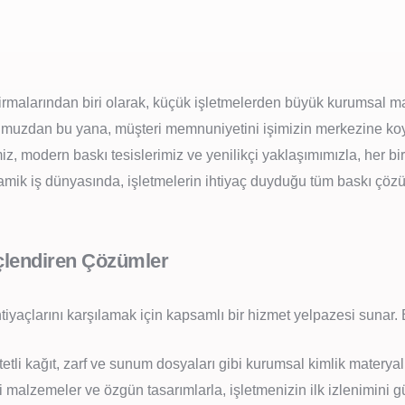
irmalarından biri olarak, küçük işletmelerden büyük kurumsal ma
muzdan bu yana, müşteri memnuniyetini işimizin merkezine koyar
z, modern baskı tesislerimiz ve yenilikçi yaklaşımımızla, her bir
mik iş dünyasında, işletmelerin ihtiyaç duyduğu tüm baskı çözüml
çlendiren Çözümler
iyaçlarını karşılamak için kapsamlı bir hizmet yelpazesi sunar. 
ntetli kağıt, zarf ve sunum dosyaları gibi kurumsal kimlik materya
i malzemeler ve özgün tasarımlarla, işletmenizin ilk izlenimini g