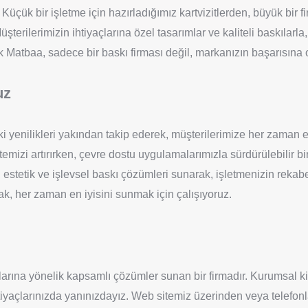
üçük bir işletme için hazırladığımız kartvizitlerden, büyük bir f
terilerimizin ihtiyaçlarına özel tasarımlar ve kaliteli baskılarla, 
atbaa, sadece bir baskı firması değil, markanızın başarısına or
uz
 yenilikleri yakından takip ederek, müşterilerimize her zaman e
temizi artırırken, çevre dostu uygulamalarımızla sürdürülebilir 
 estetik ve işlevsel baskı çözümleri sunarak, işletmenizin rekabe
rak, her zaman en iyisini sunmak için çalışıyoruz.
larına yönelik kapsamlı çözümler sunan bir firmadır. Kurumsal ki
tiyaçlarınızda yanınızdayız. Web sitemiz üzerinden veya telefon